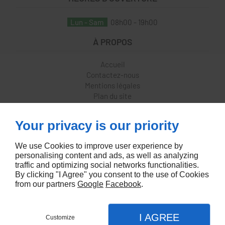
Lun - Sam
08h00 - 19h00
À PROPOS
Accueil
Contactez-nous
Mentions légales
Plan du site
SUIVEZ-NOUS
Your privacy is our priority
We use Cookies to improve user experience by
personalising content and ads, as well as analyzing
traffic and optimizing social networks functionalities.
By clicking "I Agree" you consent to the use of Cookies
from our partners
Google
Facebook
.
Conception site web
I AGREE
Customize